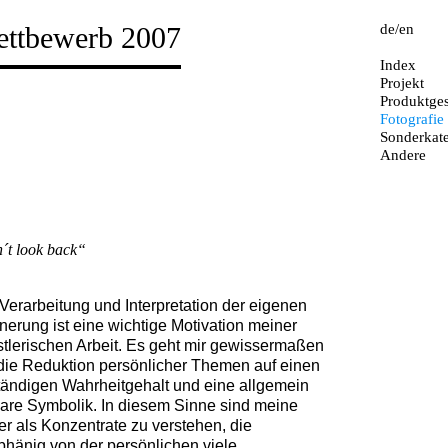
ttbewerb 2007
de
en
Index
Projekt
Produktges
Fotografie
Sonderkate
Andere
´t look back“
Verarbeitung und Interpretation der eigenen
nerung ist eine wichtige Motivation meiner
tlerischen Arbeit. Es geht mir gewissermaßen
die Reduktion persönlicher Themen auf einen
tändigen Wahrheitgehalt und eine allgemein
are Symbolik. In diesem Sinne sind meine
er als Konzentrate zu verstehen, die
hänig von der persönlichen viele