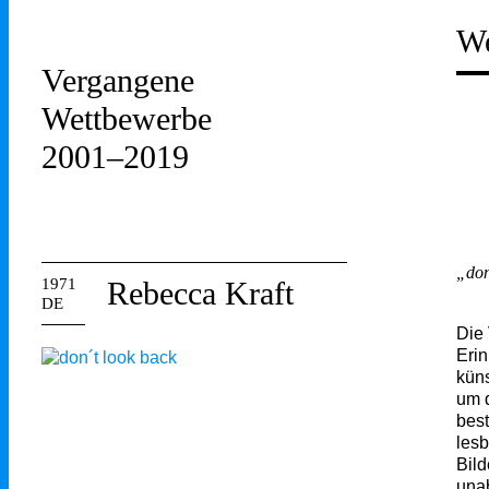
We
Vergangene
Wettbewerbe
2001–2019
„don
1971
Rebecca Kraft
DE
Die 
Erin
küns
um 
bes
lesb
Bild
unab