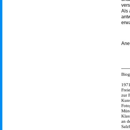
ver
Als
antw
erw
Ane
Biog
1971
Frei
zur 
Kuns
Foto
Münc
Klas
an d
Salz