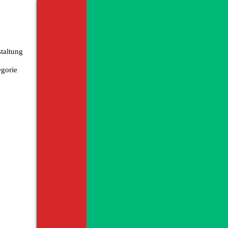
taltung
gorie