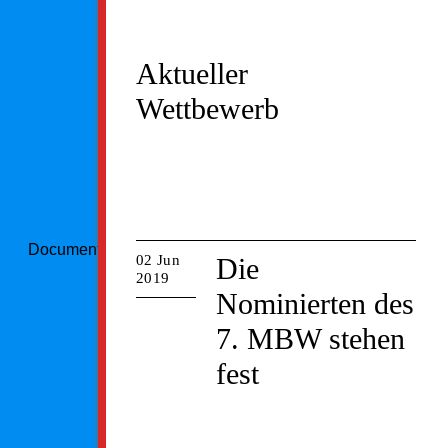
Aktueller
Wettbewerb
Document could not be loaded
02 Jun
Die
2019
Nominierten des
7. MBW stehen
fest